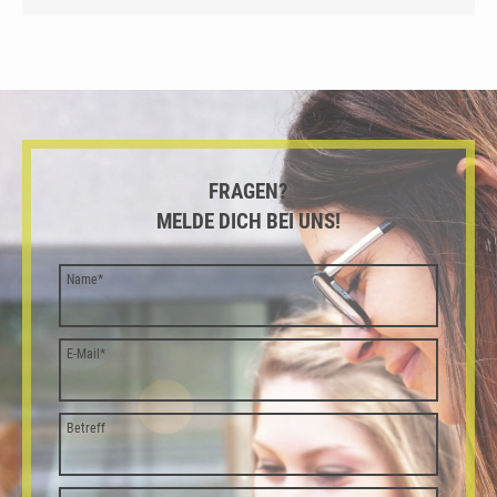
FRAGEN?
MELDE DICH BEI UNS!
Name
*
E-Mail
*
Betreff