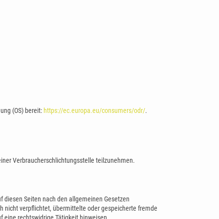
gung (OS) bereit:
https://ec.europa.eu/consumers/odr/
.
r einer Verbraucherschlichtungsstelle teilzunehmen.
auf diesen Seiten nach den allgemeinen Gesetzen
h nicht verpflichtet, übermittelte oder gespeicherte fremde
eine rechtswidrige Tätigkeit hinweisen.