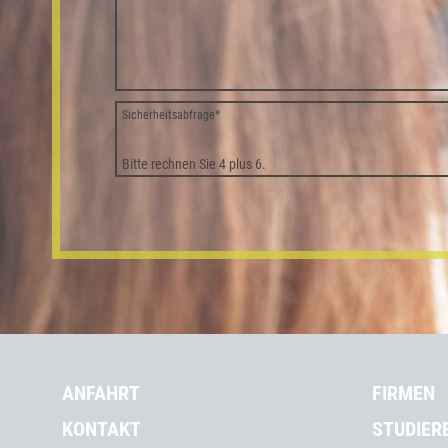
Sicherheitsabfrage
*
Bitte rechnen Sie 4 plus 6.
ANFAHRT
FIRMEN
KONTAKT
STUDIER