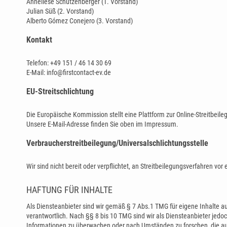
Anneliese Schützenberger (1. Vorstand)
Julian Süß (2. Vorstand)
Alberto Gómez Conejero (3. Vorstand)
Kontakt
Telefon: +49 151 / 46 14 30 69
E-Mail: info@firstcontact-ev.de
EU-Streitschlichtung
Die Europäische Kommission stellt eine Plattform zur Online-Streitbeile
Unsere E-Mail-Adresse finden Sie oben im Impressum.
Verbraucher­streit­beilegung/Universal­schlichtungs­stelle
Wir sind nicht bereit oder verpflichtet, an Streitbeilegungsverfahren vo
HAFTUNG FÜR INHALTE
Als Diensteanbieter sind wir gemäß § 7 Abs.1 TMG für eigene Inhalte 
verantwortlich. Nach §§ 8 bis 10 TMG sind wir als Diensteanbieter jedoc
Informationen zu überwachen oder nach Umständen zu forschen, die auf 